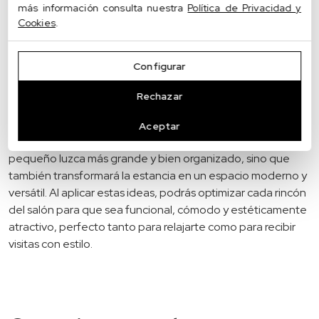
más información consulta nuestra
Política de Privacidad y
texturas naturales como madera o piedra para dar
Cookies
.
profundidad a las paredes.
Cristal y Transparencias
: Utiliza mesas de cristal o
acrílico para evitar bloquear la vista y mantener una
Configurar
sensación de continuidad visual en el salón. Este truco
ayuda a que los espacios parezcan más ligeros y
Rechazar
amplios.
Aceptar
Incorporar estas tendencias no solo hará que tu salón
pequeño luzca más grande y bien organizado, sino que
también transformará la estancia en un espacio moderno y
versátil. Al aplicar estas ideas, podrás optimizar cada rincón
del salón para que sea funcional, cómodo y estéticamente
atractivo, perfecto tanto para relajarte como para recibir
visitas con estilo.