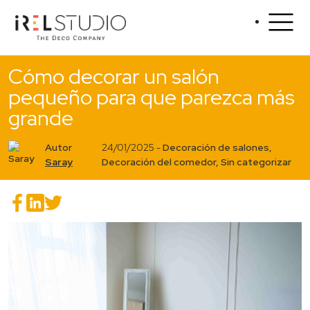
Cómo decorar un salón
pequeño para que parezca más
grande
Autor
24/01/2025 -
Decoración de salones
,
Saray
Decoración del comedor
,
Sin categorizar