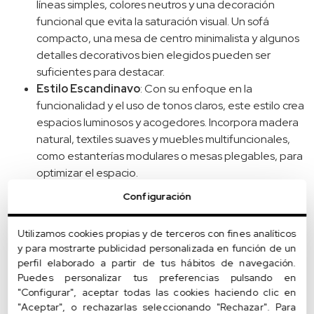
líneas simples, colores neutros y una decoración
funcional que evita la saturación visual. Un sofá
compacto, una mesa de centro minimalista y algunos
detalles decorativos bien elegidos pueden ser
suficientes para destacar.
Estilo Escandinavo
: Con su enfoque en la
funcionalidad y el uso de tonos claros, este estilo crea
espacios luminosos y acogedores. Incorpora madera
natural, textiles suaves y muebles multifuncionales,
como estanterías modulares o mesas plegables, para
optimizar el espacio.
Colores Monocromáticos con Contraste
: Los
Configuración
tonos claros como blanco, beige o gris en paredes y
muebles aportan amplitud visual. Combínalos con
Utilizamos cookies propias y de terceros con fines analíticos
detalles en tonos oscuros o metálicos para agregar
y para mostrarte publicidad personalizada en función de un
dinamismo sin recargar el ambiente.
perfil elaborado a partir de tus hábitos de navegación.
Papel Pintado Minimalista o Texturizado
: Los
Puedes personalizar tus preferencias pulsando en
diseños suaves y en tonos claros añaden carácter sin
"Configurar", aceptar todas las cookies haciendo clic en
recargar. Opta por patrones geométricos discretos o
"Aceptar", o rechazarlas seleccionando "Rechazar". Para