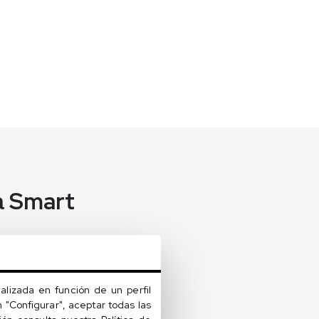
а Smart
о
alizada en función de un perfil
 "Configurar", aceptar todas las
ем