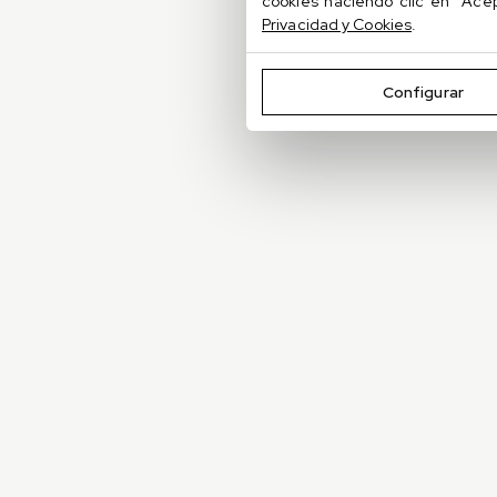
(внизу). Один из наших
cookies haciendo clic en "Ace
Privacidad y Cookies
.
специалистов свяжется с вами,
чтобы договориться о встрече.
Configurar