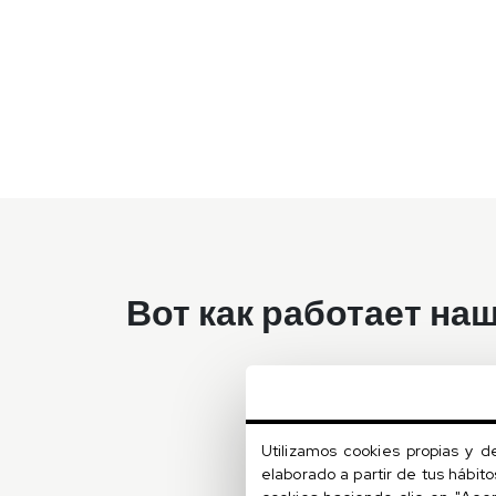
Вот как работает на
Запишитесь к нам на
прием
Записаться на прием можно с
Utilizamos cookies propias y d
помощью формы на этой странице
elaborado a partir de tus hábit