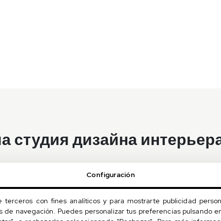
ша студия дизайна интерьер
Расскажите нам 
Configuración
своих вкусах и
бюджете
e terceros con fines analíticos y para mostrarte publicidad person
os de navegación. Puedes personalizar tus preferencias pulsando en
Во время встречи мы смож