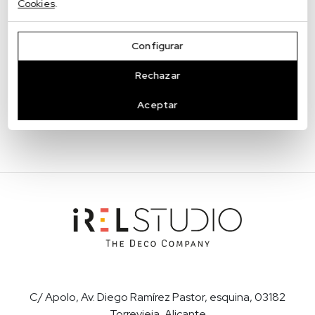
Cookies
.
17/06/2024
Configurar
Дерево из паллет или реек: модное
настенное покрытие
Rechazar
Aceptar
C/ Apolo, Av. Diego Ramírez Pastor, esquina, 03182
Torrevieja, Alicante