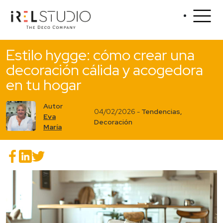
Estilo hygge: cómo crear una
decoración cálida y acogedora
en tu hogar
Autor
04/02/2026 -
Tendencias
,
Eva
Decoración
María