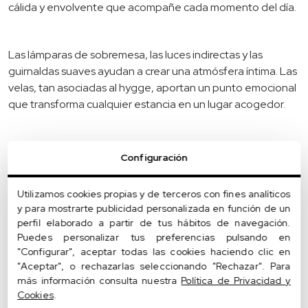
cálida y envolvente que acompañe cada momento del día.
Las lámparas de sobremesa, las luces indirectas y las
guirnaldas suaves ayudan a crear una atmósfera íntima. Las
velas, tan asociadas al hygge, aportan un punto emocional
que transforma cualquier estancia en un lugar acogedor.
Durante el día, se prioriza aprovechar al máximo la luz
Configuración
natural, evitando cortinas pesadas y optando por tejidos
ligeros que filtren sin bloquear. Por la noche, la iluminación
Utilizamos cookies propias y de terceros con fines analíticos
se vuelve más baja y relajante, invitando al descanso.
y para mostrarte publicidad personalizada en función de un
perfil elaborado a partir de tus hábitos de navegación.
Puedes personalizar tus preferencias pulsando en
Textiles que suman confort y
"Configurar", aceptar todas las cookies haciendo clic en
"Aceptar", o rechazarlas seleccionando "Rechazar". Para
calidez
más información consulta nuestra
Política de Privacidad y
Cookies
.
Los textiles son esenciales para construir una
decoración