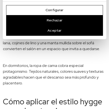
estilo hygge
equilibrada. Cojines, mantas, alfombras y
cortinas aportan esa sensación de abrigo tan característica
Configurar
de este estilo.
Rechazar
Aceptar
La superposición es clave. Varias capas de textiles suaves
crean un ambiente acogedor y vivido. Una alfombra de
lana, cojines de lino y una manta mullida sobre el sofá
convierten el salón en un espacio que invita a quedarse.
En dormitorios, la ropa de cama cobra especial
protagonismo. Tejidos naturales, colores suaves y texturas
agradables hacen que el descanso sea más profundo y
placentero.
Cómo aplicar el estilo hygge