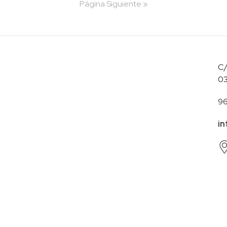
Página Siguiente »
C/
03
96
in
os