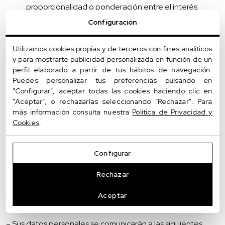
proporcionalidad o ponderación entre el interés
legítimo del responsable y los intereses o derechos y
Configuración
libertades de los interesados. Esta ponderación ha
implicado la evaluación del interés, la evaluación del
Utilizamos cookies propias y de terceros con fines analíticos
impacto del tratamiento sobre los interesados, el
y para mostrarte publicidad personalizada en función de un
equilibrio entre los dos conceptos anteriores y la
perfil elaborado a partir de tus hábitos de navegación.
implementación de garantías adicionales. Siendo la
Puedes personalizar tus preferencias pulsando en
ponderación final favorable al responsable, el
"Configurar", aceptar todas las cookies haciendo clic en
"Aceptar", o rechazarlas seleccionando "Rechazar". Para
tratamiento puede llevarse a cabo de conformidad
más información consulta nuestra
Política de Privacidad y
con la normativa aplicable en materia de protección
Cookies
.
de datos personales. Para cualquier duda o
aclaración, puede contactar con nosotros a través del
e-mail facilitado en el apartado
Configurar
Destinatarios
Rechazar
¿Con quién podemos compartir sus datos
Aceptar
personales?
– Sus datos personales se comunicarán a las siguientes