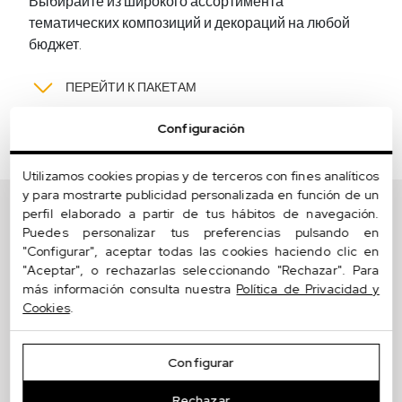
Выбирайте из широкого ассортимента
тематических композиций и декораций на любой
бюджет.
ПЕРЕЙТИ К ПАКЕТАМ
Configuración
Utilizamos cookies propias y de terceros con fines analíticos
y para mostrarte publicidad personalizada en función de un
Салон
perfil elaborado a partir de tus hábitos de navegación.
Puedes personalizar tus preferencias pulsando en
"Configurar", aceptar todas las cookies haciendo clic en
Мы создаем индивидуальные,
"Aceptar", o rechazarlas seleccionando "Rechazar". Para
функциональные и стильные интерьеры для
más información consulta nuestra
Política de Privacidad y
гостиных. Мы с элегантностью отвечаем на
Cookies
.
потребности повседневной жизни.
Дизайн
пространства, подбор мебели,
Configurar
изготовление мебели по
индивидуальным размерам
— если
Rechazar