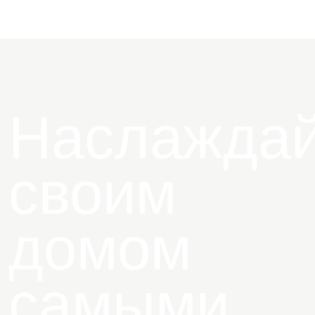
Наслаждай
своим
домом
самыми