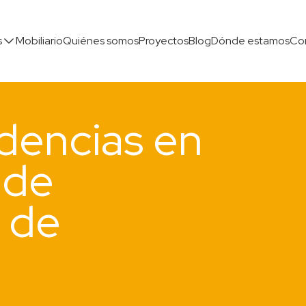
s
Mobiliario
Quiénes somos
Proyectos
Blog
Dónde estamos
Co
dencias en
 de
 de