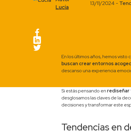
13/11/2024 -
Tend
Lucía
En los últimos años, hemos visto
buscan crear entornos acogedo
descanso una experiencia emocion
Si estás pensando en
rediseñar 
desglosamos las claves de la de
decisiones y transformar este es
Tendencias en d