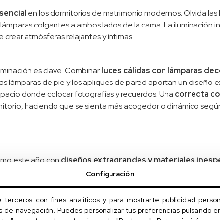
sencial
en los dormitorios de matrimonio modernos. Olvida las 
y lámparas colgantes a ambos lados de la cama. La iluminación i
crear atmósferas relajantes y íntimas.
luminación es clave. Combinar
luces cálidas con lámparas dec
 lámparas de pie y los apliques de pared aportan un diseño ext
spacio donde colocar fotografías y recuerdos. Una
correcta co
mitorio, haciendo que se sienta más acogedor o dinámico según
smo este año con
diseños extragrandes y materiales ines
incluso las estructuras acolchadas de gran tamaño son una de 
Configuración
ensación de lujo que transforma por completo el espacio.
Un cab
dad de hacer grandes cambios.
e terceros con fines analíticos y para mostrarte publicidad person
os de navegación. Puedes personalizar tus preferencias pulsando en