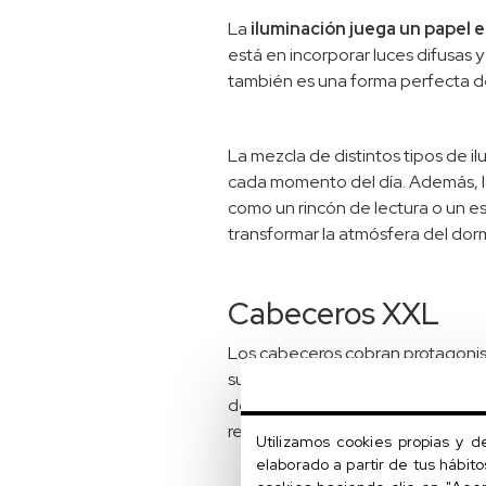
La
iluminación juega un papel e
está en incorporar luces difusas 
también es una forma perfecta de 
La mezcla de distintos tipos de i
cada momento del día. Además, las
como un rincón de lectura o un e
transformar la atmósfera del dor
Cabeceros XXL
Los cabeceros cobran protagoni
superficies de madera tallada o 
de dramatismo y, a su vez, una s
renovar tu dormitorio sin necesi
Utilizamos cookies propias y d
elaborado a partir de tus hábit