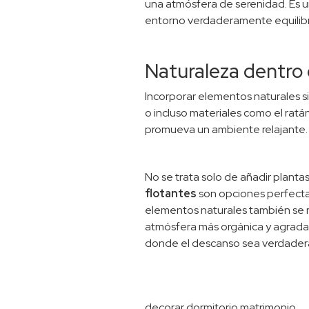
una atmósfera de serenidad. Es un
entorno verdaderamente equilib
Naturaleza dentro 
Incorporar elementos naturales si
o incluso materiales como el ratán
promueva un ambiente relajante. 
No se trata solo de añadir planta
flotantes
son opciones perfecta
elementos naturales también se re
atmósfera más orgánica y agradab
donde el descanso sea verdader
decorar dormitorio matrimonio