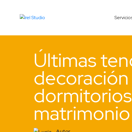
Servicio
Últimas ten
decoración
dormitorios
matrimonio
Autor