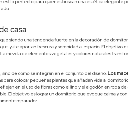
 estilo perfecto para quienes buscan una estética elegante per
rado.
de casa
gue siendo una tendencia fuerte en la decoración de dormitorios
 y el yute aportan frescura y serenidad al espacio. El objetivo e
La mezcla de elementos vegetales y colores naturales transform
s, sino de cómo se integran en el conjunto del diseño.
Los mace
s para colocar pequeñas plantas que añadan vida al dormitori
flejan en el uso de fibras como el lino y el algodón en ropa de 
le. El objetivo es lograr un dormitorio que evoque calma y co
amente reparador.