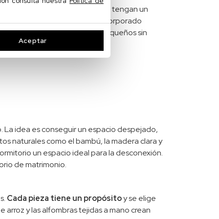
ción consulta nuestra
Política de
ue vayan de pared a pared o que tengan un
 espacio de almacenamiento incorporado
l espacio en dormitorios más pequeños sin
Aceptar
o. La idea es conseguir un espacio despejado,
tos naturales como el bambú, la madera clara y
ormitorio un espacio ideal para la desconexión.
torio de matrimonio.
s.
Cada pieza tiene un propósito
y se elige
 arroz y las alfombras tejidas a mano crean