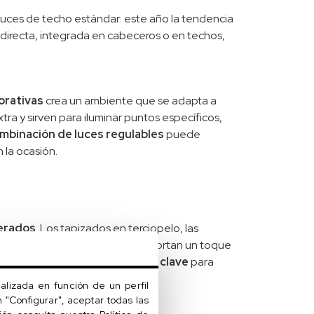
luces de techo estándar: este año la tendencia
ndirecta, integrada en cabeceros o en techos,
orativas
crea un ambiente que se adapta a
ra y sirven para iluminar puntos específicos,
mbinación de luces regulables
puede
 la ocasión.
perados
. Los tapizados en terciopelo, las
las tendencias más populares. Aportan un toque
ecero llamativo puede ser la clave
para
alizada en función de un perfil
 "Configurar", aceptar todas las