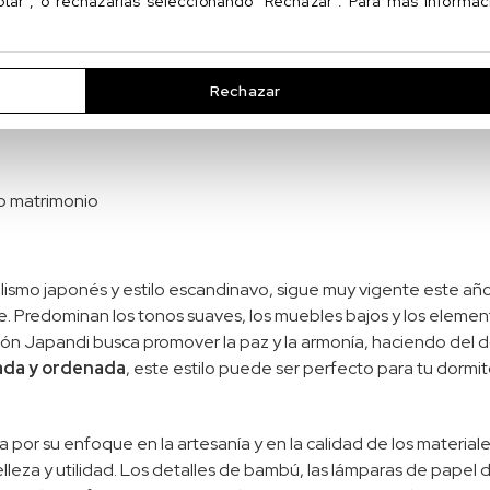
ptar", o rechazarlas seleccionando "Rechazar". Para más informa
nir el estilo de la habitación. Puedes optar por cabeceros q
a
sensación de simetría y orden
. Además, los cabeceros con
 combinan diseño con funcionalidad, ideales para aprovechar e
Rechazar
o matrimonio
lismo japonés y estilo escandinavo, sigue muy vigente este añ
e. Predominan los tonos suaves, los muebles bajos y los elemen
ción Japandi busca promover la paz y la armonía, haciendo del d
ada y ordenada
, este estilo puede ser perfecto para tu dormi
 por su enfoque en la artesanía y en la calidad de los materiale
za y utilidad. Los detalles de bambú, las lámparas de papel de