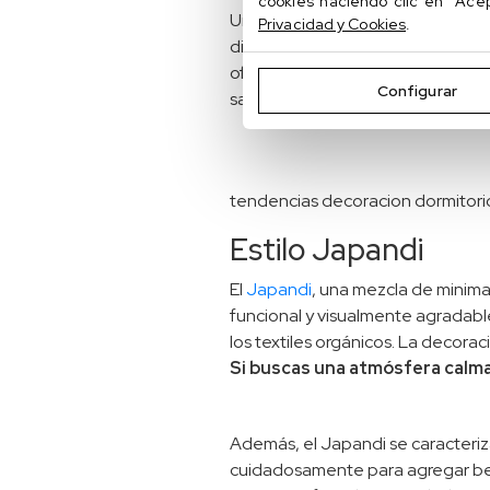
cookies haciendo clic en "Ace
Un cabecero imponente puede defi
Privacidad y Cookies
.
diseño modular para agregar un
ofrecen soluciones prácticas que
Configurar
sacrificar el estilo.
tendencias decoracion dormitori
Estilo Japandi
El
Japandi
, una mezcla de minima
funcional y visualmente agradabl
los textiles orgánicos. La decora
Si buscas una atmósfera calm
Además, el Japandi se caracteriza
cuidadosamente para agregar belle