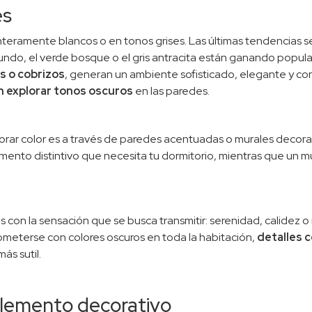
es
teramente blancos o en tonos grises. Las últimas tendencias se
fundo, el verde bosque o el gris antracita están ganando popul
s o cobrizos
, generan un ambiente sofisticado, elegante y co
 explorar tonos oscuros
en las paredes.
orar color es a través de paredes acentuadas o murales decora
mento distintivo que necesita tu dormitorio, mientras que un m
 con la sensación que se busca transmitir: serenidad, calidez o 
meterse con colores oscuros en toda la habitación,
detalles 
ás sutil.
elemento decorativo