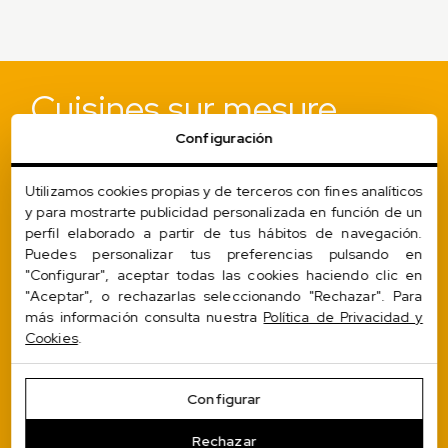
Nos projets de cuisine
Cuisines sur mesure
Configuración
01
07
Chez Irel Studios, nous concevons, construisons
et assemblons votre
cuisine personnalisée et
Utilizamos cookies propias y de terceros con fines analíticos
sur mesure
. Notre service de décoration
y para mostrarte publicidad personalizada en función de un
réalisera une étude de l’espace de votre maison
perfil elaborado a partir de tus hábitos de navegación.
et, ensemble, nous créerons un plan pour votre
Puedes personalizar tus preferencias pulsando en
nouvelle cuisine qui s’adaptera à vos goûts et à
"Configurar", aceptar todas las cookies haciendo clic en
vos besoins. Meubles de cuisine,
"Aceptar", o rechazarlas seleccionando "Rechazar". Para
électroménager, plomberie de première
más información consulta nuestra
Política de Privacidad y
nécessité, articles ménagers… nous vous
Cookies
.
proposons des solutions adaptées à votre mode
de vie. De plus, nous travaillons avec une large
Configurar
gamme de matériaux, de meubles et de
techniques, ce qui nous permet de nous
Rechazar