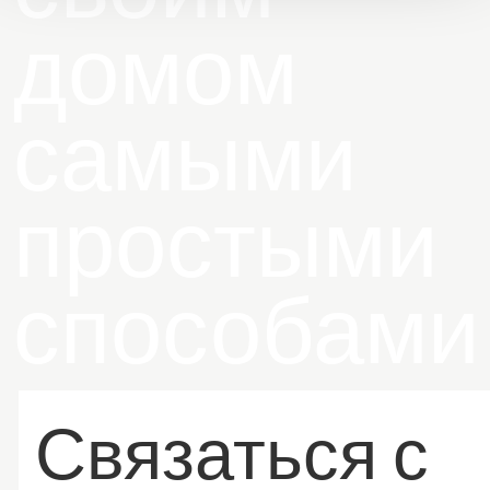
домом
самыми
простыми
способами
Связаться с