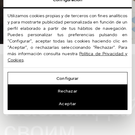
Вот как выглядят наши
салоны
Utilizamos cookies propias y de terceros con fines analíticos
y para mostrarte publicidad personalizada en función de un
perfil elaborado a partir de tus hábitos de navegación.
01
09
Puedes personalizar tus preferencias pulsando en
"Configurar", aceptar todas las cookies haciendo clic en
"Aceptar", o rechazarlas seleccionando "Rechazar". Para
más información consulta nuestra
Política de Privacidad y
Cookies
.
Configurar
Rechazar
Наслаждай
Aceptar
своим