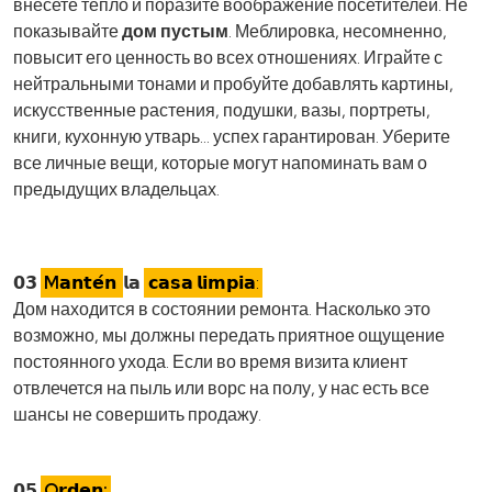
внесете тепло и поразите воображение посетителей. Не
показывайте
дом пустым
. Меблировка, несомненно,
повысит его ценность во всех отношениях. Играйте с
нейтральными тонами и пробуйте добавлять картины,
искусственные растения, подушки, вазы, портреты,
книги, кухонную утварь… успех гарантирован. Уберите
все личные вещи, которые могут напоминать вам о
предыдущих владельцах.
𝟬𝟯
M𝗮𝗻𝘁𝗲́𝗻
𝗹𝗮
𝗰𝗮𝘀𝗮 𝗹𝗶𝗺𝗽𝗶𝗮:
Дом находится в состоянии ремонта. Насколько это
возможно, мы должны передать приятное ощущение
постоянного ухода. Если во время визита клиент
отвлечется на пыль или ворс на полу, у нас есть все
шансы не совершить продажу.
𝟬𝟱
O𝗿𝗱𝗲𝗻: