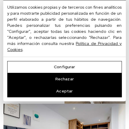
Utilizamos cookies propias y de terceros con fines analíticos
y para mostrarte publicidad personalizada en función de un
𝟬9
Экстерьер:
perfil elaborado a partir de tus hábitos de navegación.
Независимо от типа дома, если у вас есть терраса,
Puedes personalizar tus preferencias pulsando en
"Configurar", aceptar todas las cookies haciendo clic en
крыльцо, патио или что-то еще… вы должны
"Aceptar", o rechazarlas seleccionando "Rechazar". Para
позаботиться и об этом. Поддерживайте чистоту, порядок
más información consulta nuestra
Política de Privacidad y
и, по возможности, украшайте его.
Cookies
.
Configurar
Rechazar
Aceptar