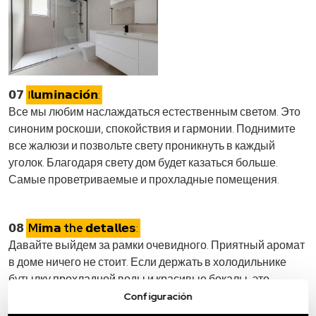
𝟬𝟳
I𝗹𝘂𝗺𝗶𝗻𝗮𝗰𝗶𝗼́𝗻:
Все мы любим наслаждаться естественным светом. Это
синоним роскоши, спокойствия и гармонии. Поднимите
все жалюзи и позвольте свету проникнуть в каждый
уголок. Благодаря свету дом будет казаться больше.
Самые проветриваемые и прохладные помещения.
𝟬𝟴
M𝗶𝗺𝗮
the
𝗱𝗲𝘁𝗮𝗹𝗹𝗲𝘀:
Давайте выйдем за рамки очевидного. Приятный аромат
в доме ничего не стоит. Если держать в холодильнике
бутылку прохладной воды и красивые бокалы, это
поможет создать приятный климат. Возможно, в ванной
Configuración
комнате можно поставить свечи или ароматические соли.